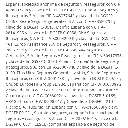
España, sociedad anónima de seguros y reaseguros con CIF
A-28007268 y clave de la DGSFP C-0072, Generali Seguros y
Reaseguros S.A. con CIF A-48037642 y clave de la DGSFP
C0467, Reale Seguros generales, S.A. con CIF A78520293 y
clave de la DGSFP C-0613, Mapfre España con CIF A-
28141935 y clave de la DGSFP C-0058, DKV Seguros y
Reaseguros, S.A.E. CIF A-50004209 R y clave de la DGSFP C-
161, Europ Assistance S.A. de Seguros y Reaseguros, CIF A-
28461994 y clave de la DGSFP C-0668, AXA Seguros
Generales, S.A. de Seguros y Reaseguros con CIF A-60917978
y clave de la DGSFP C-0723, Allianz, Compañía de Seguros y
Reaseguros, S.A. con CIF A-28007748 y clave de la DGSFP C-
0109, Plus Ultra Seguros Generales y Vida, S.A. de Seguros y
Reaseguros con CIF A-30014831 y clave de la DGSFP C-0517 y
Chubb European Group SE Suc. España con CIF W-0067389G
y clave de la DGSFP E-0155, Markel International Insurance
Company con CIF W-0068002e y clave de la DGSFP E-0163,
ARAG SE, con CIF W-0049001A y Clave de la DGSFP E-210,
Hiscox S.A., sucursal en España con CIF W-0185688I y clave
DGSFP E0-231, Solunion seguros, compañía internacional de
seguros y reaseguros, S.A. con CIF A-28761591 y clave de la
DGSFP C-0571, CESCE (compañía española de seguros de