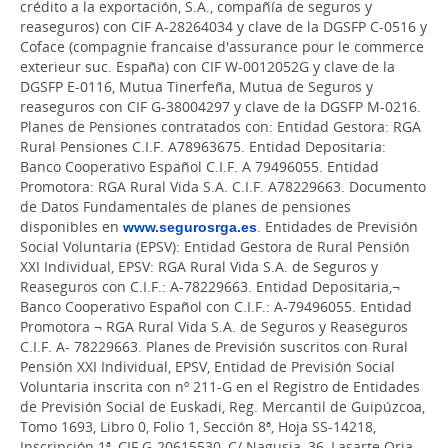
crédito a la exportación, S.A., compañía de seguros y
reaseguros) con CIF A-28264034 y clave de la DGSFP C-0516 y
Coface (compagnie francaise d'assurance pour le commerce
exterieur suc. España) con CIF W-0012052G y clave de la
DGSFP E-0116, Mutua Tinerfeña, Mutua de Seguros y
reaseguros con CIF G-38004297 y clave de la DGSFP M-0216.
Planes de Pensiones contratados con: Entidad Gestora: RGA
Rural Pensiones C.I.F. A78963675. Entidad Depositaria:
Banco Cooperativo Español C.I.F. A 79496055. Entidad
Promotora: RGA Rural Vida S.A. C.I.F. A78229663. Documento
de Datos Fundamentales de planes de pensiones
disponibles en
www.segurosrga.es
. Entidades de Previsión
Social Voluntaria (EPSV): Entidad Gestora de Rural Pensión
XXI Individual, EPSV: RGA Rural Vida S.A. de Seguros y
Reaseguros con C.I.F.: A-78229663. Entidad Depositaria,¬
Banco Cooperativo Español con C.I.F.: A-79496055. Entidad
Promotora ¬ RGA Rural Vida S.A. de Seguros y Reaseguros
C.I.F. A- 78229663. Planes de Previsión suscritos con Rural
Pensión XXI Individual, EPSV, Entidad de Previsión Social
Voluntaria inscrita con nº 211-G en el Registro de Entidades
de Previsión Social de Euskadi, Reg. Mercantil de Guipúzcoa,
Tomo 1693, Libro 0, Folio 1, Sección 8ª, Hoja SS-14218,
Inscripción 1ª, CIF G-20615530, C/ Nagusia, 36, Lasarte Oria