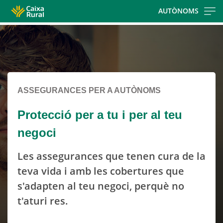
Skip
AUTÒNOMS
to
Cargando
main
contenido,
contentt
por
favor
espere...
ASSEGURANCES PER A AUTÒNOMS
Protecció per a tu i per al teu
negoci
Les assegurances que tenen cura de la
teva vida i amb les cobertures que
s'adapten al teu negoci, perquè no
t'aturi res.