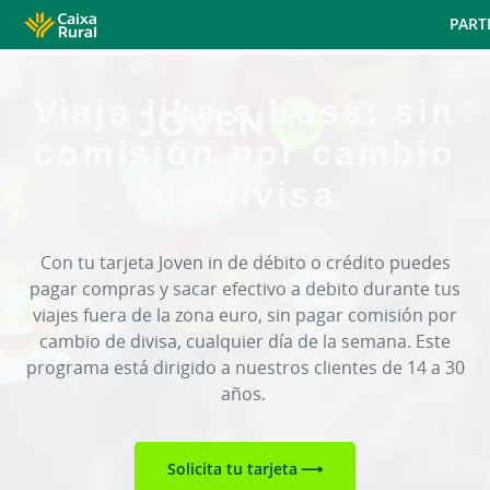
Skip
PART
to
main
contentt
Viaja like a boss: sin
comisión por cambio
de divisa
Con tu tarjeta Joven in de débito o crédito puedes
pagar compras y sacar efectivo a debito durante tus
viajes fuera de la zona euro, sin pagar comisión por
cambio de divisa, cualquier día de la semana. Este
programa está dirigido a nuestros clientes de 14 a 30
años.
Solicita tu tarjeta