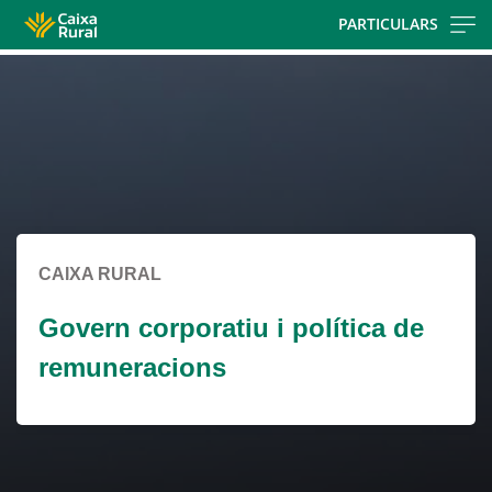
Skip
PARTICULARS
to
Cargando
main
contenido,
contentt
por
favor
espere...
CAIXA RURAL
Govern corporatiu i política de
remuneracions