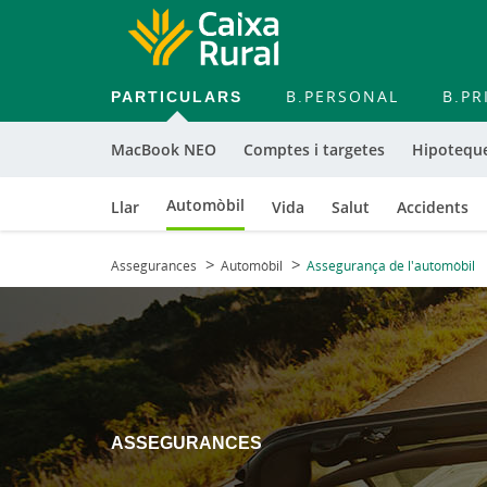
PARTICULARS
B.PERSONAL
B.PR
MacBook NEO
Comptes i targetes
Hipoteque
Automòbil
Llar
Vida
Salut
Accidents
Assegurances
Automòbil
Assegurança de l'automòbil
ASSEGURANCES