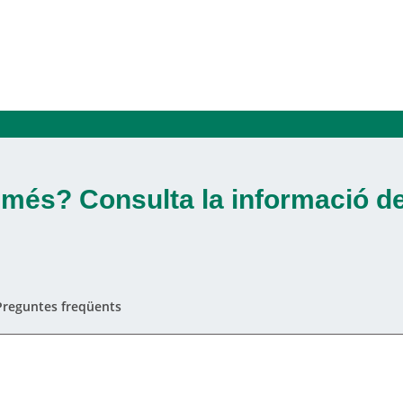
 més? Consulta la informació d
Preguntes freqüents