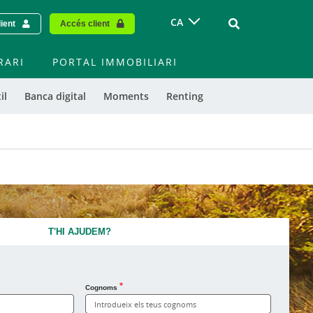
Vinculo - Buscar
CA
lient
Accés client
RARI
PORTAL IMMOBILIARI
il
Banca digital
Moments
Renting
T'HI AJUDEM?
Cognoms