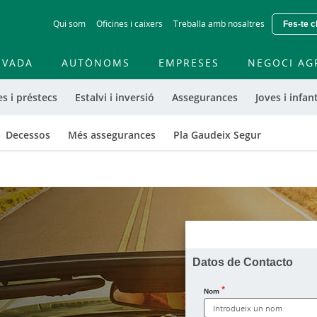
Skip
Qui som
Oficines i caixers
Treballa amb nosaltres
Fes-te c
to
main
contentt
IVADA
AUTÒNOMS
EMPRESES
NEGOCI AG
s i préstecs
Estalvi i inversió
Assegurances
Joves i infant
Decessos
Més assegurances
Pla Gaudeix Segur
Datos de Contacto
Nom