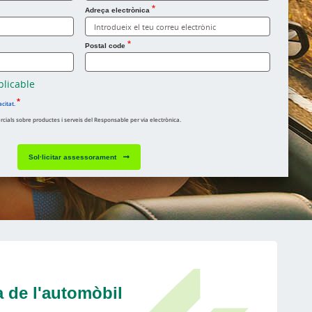
Adreça electrònica
Postal code
plicable
acitat.
ials sobre productes i serveis del Responsable per via electrònica.
Sol·licitar assessorament
 de l'automòbil