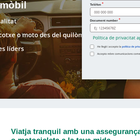
omòbil
Com et dius?
Telèfon
alitat
Document number
 cotxe o moto des del quilòmetre 0
Política de privacitat a
s líders
He llegit i accepto la
política de priv
Accepto rebre comunicacions comerc
Viatja tranquil amb una assegurança
o motocicleta a la teva mida