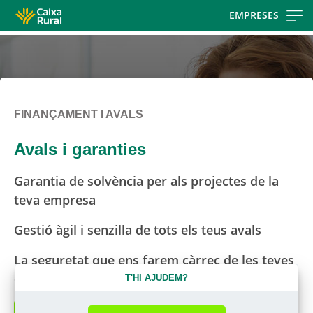
Skip
EMPRESES
to
main
contentt
FINANÇAMENT I AVALS
Avals i garanties
Garantia de solvència per als projectes de la
teva empresa
Gestió àgil i senzilla de tots els teus avals
La seguretat que ens farem càrrec de les teves
obligacions econòmiques i tècniques
T'HI AJUDEM?