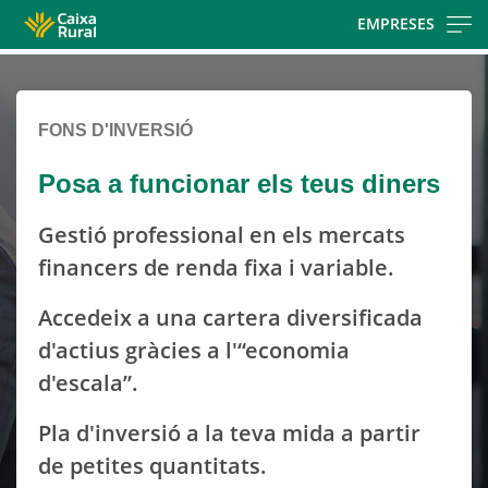
Skip
EMPRESES
to
Cargando
main
contenido,
contentt
por
FONS D'INVERSIÓ
favor
espere...
Posa a funcionar els teus diners
Gestió professional en els mercats
financers de renda fixa i variable.
Accedeix a una cartera diversificada
d'actius gràcies a l'“economia
d'escala”.
Pla d'inversió a la teva mida a partir
de petites quantitats.