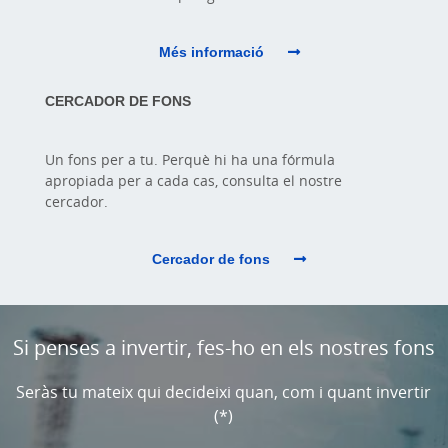
Més informació
CERCADOR DE FONS
Un fons per a tu. Perquè hi ha una fórmula
apropiada per a cada cas, consulta el nostre
cercador.
Cercador de fons
Cargando
contenido,
Si penses a invertir, fes-ho en els nostres fons
por
favor
Seràs tu mateix qui decideixi quan, com i quant invertir
espere...
(*)