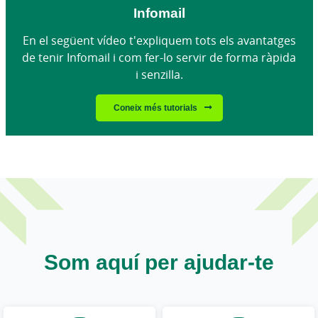
Infomail
En el següent vídeo t'expliquem tots els avantatges
de tenir Infomail i com fer-lo servir de forma ràpida
i senzilla.
Coneix més tutorials
Som aquí per ajudar-te