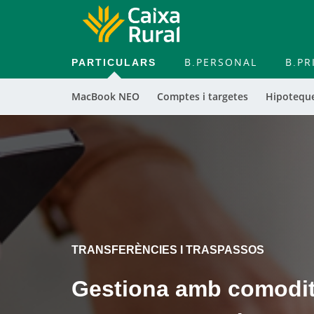
PARTICULARS
B.PERSONAL
B.PR
MacBook NEO
Comptes i targetes
Hipoteque
Cargando
contenido,
por
favor
espere...
TRANSFERÈNCIES I TRASPASSOS
Gestiona amb comodita