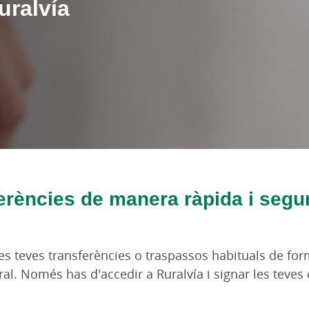
uralvía
ferències de manera ràpida i segu
les teves transferències o traspassos habituals de for
ural. Només has d'accedir a Ruralvía i signar les teve